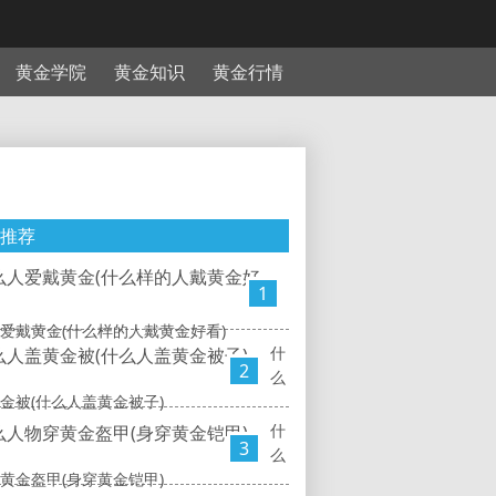
黄金学院
黄金知识
黄金行情
推荐
1
爱戴黄金(什么样的人戴黄金好看)
什
2
么
金被(什么人盖黄金被子)
什
3
么
黄金盔甲(身穿黄金铠甲)