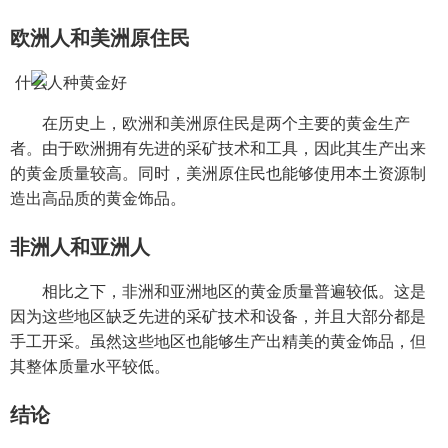
欧洲人和美洲原住民
在历史上，欧洲和美洲原住民是两个主要的黄金生产
者。由于欧洲拥有先进的采矿技术和工具，因此其生产出来
的黄金质量较高。同时，美洲原住民也能够使用本土资源制
造出高品质的黄金饰品。
非洲人和亚洲人
相比之下，非洲和亚洲地区的黄金质量普遍较低。这是
因为这些地区缺乏先进的采矿技术和设备，并且大部分都是
手工开采。虽然这些地区也能够生产出精美的黄金饰品，但
其整体质量水平较低。
结论