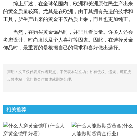
综上所述，在全球范围内，欧洲和美洲原住民生产出来
的黄金质量较高。尤其是在欧洲，由于其拥有先进的技术和
工具，所生产出来的黄金不仅品质上乘，而且也更加纯正。
当然，在购买黄金饰品时，并非只看质量。许多人还会
考虑设计、时尚度以及个人喜好等因素。因此，在选择黄金
饰品时，最重要的是根据自己的需求和喜好做出选择。
声明：文章仅代表原作者观点，不代表本站立场；如有侵权、违规，可直接
反馈本站，我们将会作修改或删除处理。
相关推荐