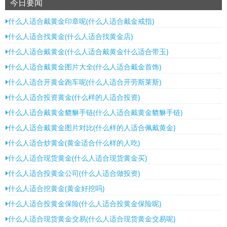
今日要闻
什么人适合戴黄金印章呢(什么人适合戴金戒指)
什么人适合找黄金(什么人适合找黄金店)
什么人适合戴黄金(什么人适合戴黄金什么适合带玉)
什么人适合戴黄金图片大全(什么人适合戴金首饰)
什么人适合开黄金跑车呢(什么人适合开劳斯莱斯)
什么人适合投资黄金(什么样的人适合投资)
什么人适合戴黄金貔貅手链(什么人适合戴黄金貔貅手链)
什么人适合戴黄金图片对比(什么样的人适合佩戴黄金)
什么人适合炒黄金(黄金适合什么样的人吃)
什么人适合现货黄金(什么人适合现货黄金买)
什么人适合投黄金公司(什么人适合做投资)
什么人适合挖黄金(黄金好挖吗)
什么人适合投黄金保险(什么人适合投黄金保险呢)
什么人适合现货黄金交易(什么人适合现货黄金交易呢)