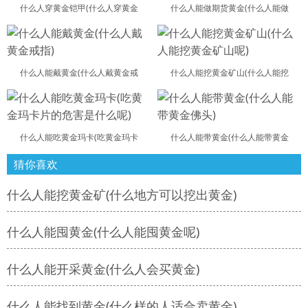
什么人穿黄金铠甲(什么人穿黄金
什么人能做期货黄金(什么人能做
什么人能戴黄金(什么人戴黄金戒
什么人能挖黄金矿山(什么人能挖
什么人能吃黄金玛卡(吃黄金玛卡
什么人能带黄金(什么人能带黄金
猜你喜欢
什么人能挖黄金矿(什么地方可以挖出黄金)
什么人能囤黄金(什么人能囤黄金呢)
什么人能开采黄金(什么人会买黄金)
什么人能找到黄金(什么样的人适合卖黄金)