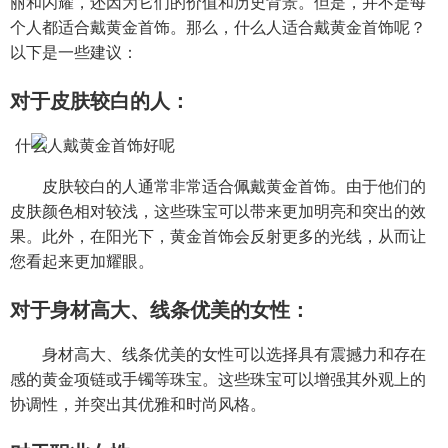
丽和闪耀，还因为它们的价值和历史背景。但是，并不是每
个人都适合戴黄金首饰。那么，什么人适合戴黄金首饰呢？
以下是一些建议：
对于皮肤较白的人：
皮肤较白的人通常非常适合佩戴黄金首饰。由于他们的
皮肤颜色相对较浅，这些珠宝可以带来更加明亮和突出的效
果。此外，在阳光下，黄金首饰会反射更多的光线，从而让
您看起来更加耀眼。
对于身材高大、线条优美的女性：
身材高大、线条优美的女性可以选择具有震撼力和存在
感的黄金项链或手镯等珠宝。这些珠宝可以增强其外观上的
协调性，并突出其优雅和时尚风格。