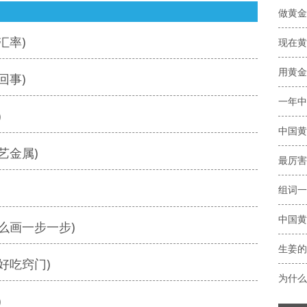
汇率)
回事)
)
中国黄
艺金属)
最厉害
组词一
中国黄
么画一步一步)
生姜的
好吃窍门)
)