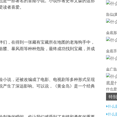
也是一部著名的冒险小说。小说作者史蒂文森的这部
受读者喜爱。
告位(
金底形
伴们，在得到一张藏有宝藏所在地图的老海狗手中，
骷髅、暴风雨等种种危险，最终成功找到宝藏，并成
金底手
金广告
险小说，还被改编成了电影、电视剧等多种形式呈现
说产生了深远影响。可以说，《黄金岛》是一个经典
什么是
思)
特别
什么
什么
险刺激的瞬间，也让我们感受到了友情和勇气的重要