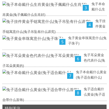
兔子本命
3
戴什么生
肖黄金(兔子佩戴什么生肖好)
兔子挂
4
件黄金
手链寓意什么(兔子吊坠有什么讲究)
兔子黄金串珠寓意什么(兔
5
子珠子)
兔子耳朵黄金
6
色代表什么(兔
子耳朵黄黄的)
兔子本命戴什么黄金
7
(兔子适合戴什么)
兔子适合戴什
8
么黄金(兔子适
合带什么首饰)
特别关注