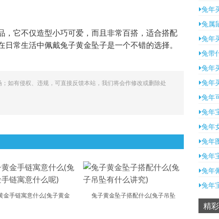
兔年
兔属
品，它不仅造型小巧可爱，而且非常百搭，适合搭配
兔年
在日常生活中佩戴兔子黄金坠子是一个不错的选择。
兔带
兔年
兔年
场；如有侵权、违规，可直接反馈本站，我们将会作修改或删除处
兔年
兔年
兔年
兔年
兔年
兔年
兔年
黄金手链寓意什么(兔子黄金
兔子黄金坠子搭配什么(兔子吊坠
精彩