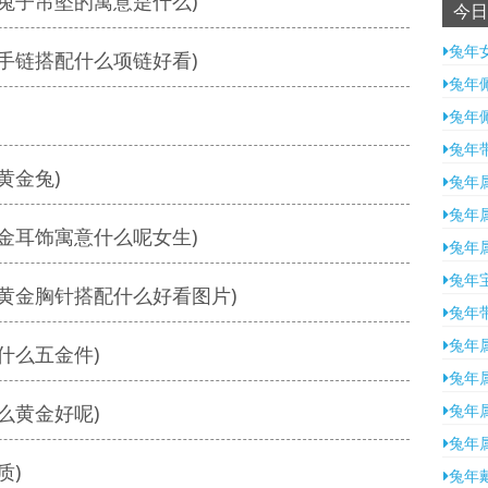
兔子吊坠的寓意是什么)
今日
兔年
手链搭配什么项链好看)
兔年
兔年
兔年
黄金兔)
兔年
兔年
金耳饰寓意什么呢女生)
兔年
兔年
黄金胸针搭配什么好看图片)
兔年
兔年
什么五金件)
兔年
么黄金好呢)
兔年
兔年
质)
兔年