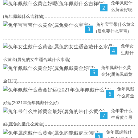
兔年佩戴什
2
么黄金好呢
(兔年佩戴什么吉祥物)
兔年宝宝带什么黄金
3
(属兔要什么宝宝)
兔年女
4
生戴什
么黄金(属兔的女生适合戴什么水晶)
兔年佩戴什么黄
5
金好(属兔佩戴黄
金好吗)
兔年佩戴
6
什么黄金
好运(2021年兔年佩戴什么好)
兔年带什么
7
生肖黄金最
好(属兔的带什么黄金)
兔年属虎戴什
8