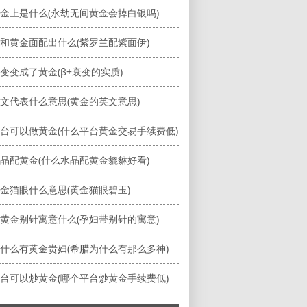
金上是什么(永劫无间黄金会掉白银吗)
和黄金面配出什么(紫罗兰配紫面伊)
变变成了黄金(β+衰变的实质)
文代表什么意思(黄金的英文意思)
台可以做黄金(什么平台黄金交易手续费低)
晶配黄金(什么水晶配黄金貔貅好看)
金猫眼什么意思(黄金猫眼碧玉)
黄金别针寓意什么(孕妇带别针的寓意)
什么有黄金贵妇(希腊为什么有那么多神)
台可以炒黄金(哪个平台炒黄金手续费低)