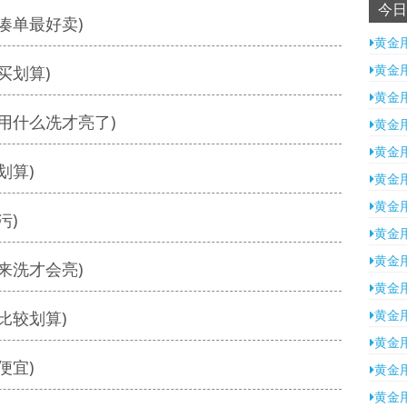
今日
凑单最好卖)
黄金
黄金
买划算)
黄金
用什么冼才亮了)
黄金
黄金
划算)
黄金
黄金
污)
黄金
黄金
来洗才会亮)
黄金
黄金
比较划算)
黄金
便宜)
黄金
黄金