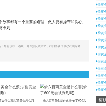
偷黄
偷黄
偷黄
个故事都有一个重要的道理：做人要有操守和良心。
偷黄
德准则。
偷黄
偷黄
场；如有侵权、违规，可直接反馈本站，我们将会作修改或删除处
偷黄
偷黄
偷黄
偷黄
偷黄
偷黄
偷黄
精彩
黄金什么预兆(偷黄金怎么判
偷六百两黄金是什么罪(偷了600元