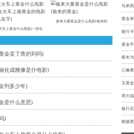
马来西
黄金单
偷来大量黄金是什么电影(偷来的
火车上黄金什么电影(一部在
黄金手
黄金卖了查的到吗)
樟木为
融化成雕像是什电影)
心像黄
玉黄金
金判多少年)
周大福
金是什么意思)
银行买
吗)
银镀黄