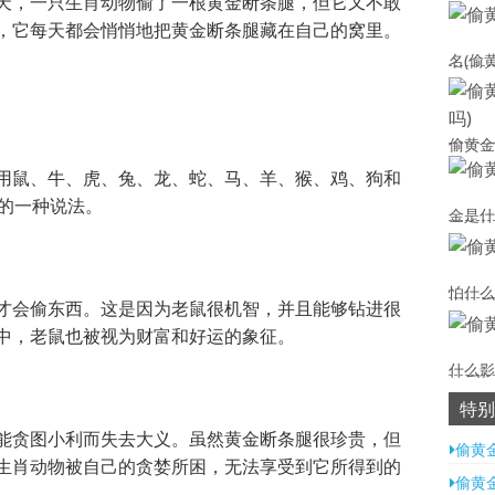
天，一只生肖动物偷了一根黄金断条腿，但它又不敢
，它每天都会悄悄地把黄金断条腿藏在自己的窝里。
名(偷
偷黄金
用鼠、牛、虎、兔、龙、蛇、马、羊、猴、鸡、狗和
间的一种说法。
金是什
怕什么
才会偷东西。这是因为老鼠很机智，并且能够钻进很
中，老鼠也被视为财富和好运的象征。
什么影
特别
能贪图小利而失去大义。虽然黄金断条腿很珍贵，但
偷黄
生肖动物被自己的贪婪所困，无法享受到它所得到的
偷黄