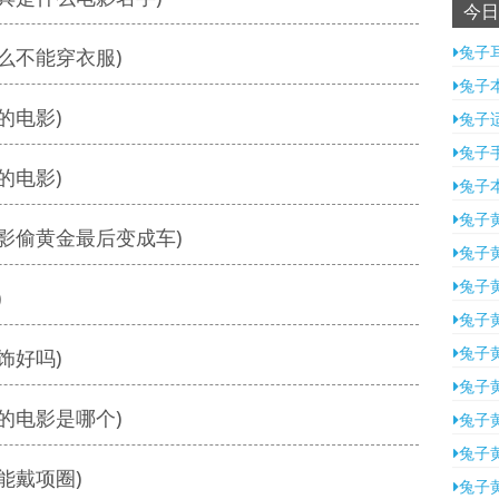
今日
兔子
么不能穿衣服)
兔子
的电影)
兔子
兔子
的电影)
兔子
兔子
影偷黄金最后变成车)
兔子
兔子
)
兔子
兔子
饰好吗)
兔子
的电影是哪个)
兔子
兔子
能戴项圈)
兔子