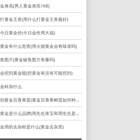
金身高(男人黄金身高168)
打黄金王兽(用什么打黄金王兽最好)
今日黄金价(今日金价周大福)
黄金有什么危害(用火烧黄金会有味道吗)
鱼图片(黄金鲅鱼图片有毒吗)
会挖到黄金呢(挖黄金有没有可能挖到)
金杯加什么
如何辨别黄金百香果苗(黄金百香果树苗如何种植方法)
周先生黄金是什么品牌(周先生珠宝和周生生是一家)
金用的去杂粉是什么(黄金去杂质)