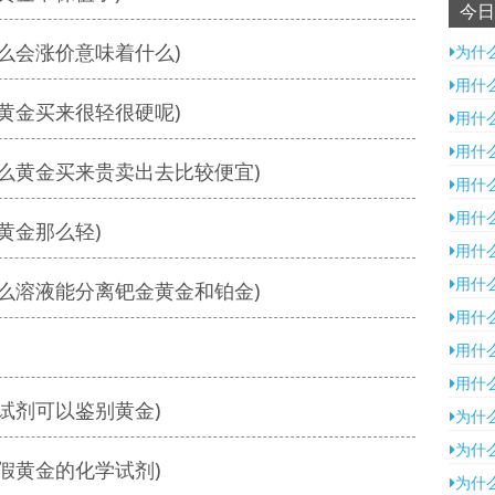
今日
么会涨价意味着什么)
为什
用什
黄金买来很轻很硬呢)
用什
用什
么黄金买来贵卖出去比较便宜)
用什
用什
黄金那么轻)
用什
用什
么溶液能分离钯金黄金和铂金)
用什
用什
用什
试剂可以鉴别黄金)
为什
为什
假黄金的化学试剂)
为什