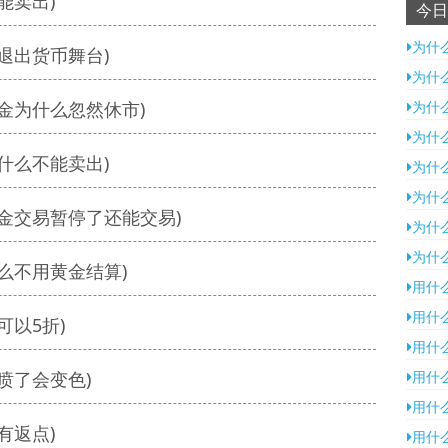
能卖出)
今日
为什
退出货币舞台)
为什
金为什么忽然休市)
为什
为什
什么不能卖出)
为什
为什
金交易暂停了还能交易)
为什
为什
么不用黄金结算)
用什
用什
以5折)
用什
喷了会变色)
用什
用什
有返点)
用什