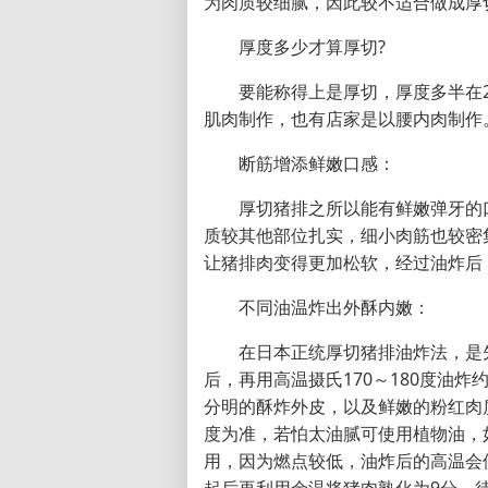
为肉质较细腻，因此较不适合做成厚
厚度多少才算厚切?
要能称得上是厚切，厚度多半在
肌肉制作，也有店家是以腰内肉制作
断筋增添鲜嫩口感：
厚切猪排之所以能有鲜嫩弹牙的
质较其他部位扎实，细小肉筋也较密
让猪排肉变得更加松软，经过油炸后
不同油温炸出外酥内嫩：
在日本正统厚切猪排油炸法，是先
后，再用高温摄氏170～180度油
分明的酥炸外皮，以及鲜嫩的粉红肉
度为准，若怕太油腻可使用植物油，
用，因为燃点较低，油炸后的高温会
起后再利用余温将猪肉熟化为9分，