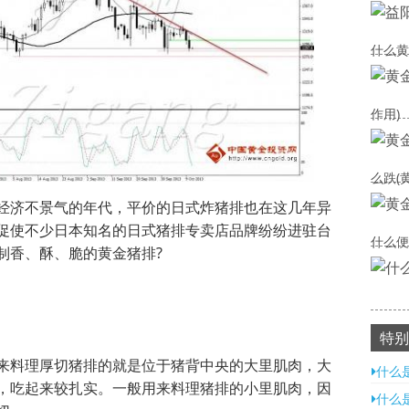
什么黄
作用)
么跌(
经济不景气的年代，平价的日式炸猪排也在这几年异
促使不少日本知名的日式猪排专卖店品牌纷纷进驻台
什么便
制香、酥、脆的黄金猪排?
特别
来料理厚切猪排的就是位于猪背中央的大里肌肉，大
什么
，吃起来较扎实。一般用来料理猪排的小里肌肉，因
什么