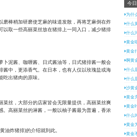
今日
为什
以磨棒稍加研磨使芝麻的味道发散，再将芝麻倒在炸
什么
可以取一些高丽菜丝放在猪排上一同入口，减少猪排
什么
黄金
黄金
啊黄
萝卜泥酱、咖喱酱、日式酱油等，日式猪排酱一般会
排酱中，更添香气。在日本，也有人仅以玫瑰盐或海
什么
能吃出猪肉的原味。
什么
沙黄
黄金
丽菜丝，大部分的店家皆会无限量提供，高丽菜丝爽
黄金
感。高丽菜丝的淋酱，一般以柚子酱最为普遍，香浓
什么
黄金
黄油炸猪排)的介绍就到此。
黄金