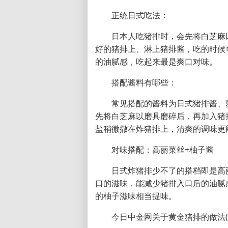
正统日式吃法：
日本人吃猪排时，会先将白芝麻
好的猪排上、淋上猪排酱，吃的时候
的油腻感，吃起来最是爽口对味。
搭配酱料有哪些：
常见搭配的酱料为日式猪排酱、
先将白芝麻以磨具磨碎后，再加入猪
盐稍微撒在炸猪排上，清爽的调味更
对味搭配：高丽菜丝+柚子酱
日式炸猪排少不了的搭档即是高
口的滋味，能减少猪排入口后的油腻
的柚子滋味相当提味。
今日中金网关于黄金猪排的做法(