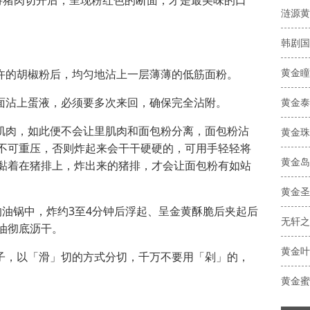
涟源黄
黄金瞳
少许的胡椒粉后，均匀地沾上一层薄薄的低筋面粉。
双面沾上蛋液，必须要多次来回，确保完全沾附。
黄金泰
里肌肉，如此便不会让里肌肉和面包粉分离，面包粉沾
黄金珠
不可重压，否则炸起来会干干硬硬的，可用手轻轻将
黏着在猪排上，炸出来的猪排，才会让面包粉有如站
黄金圣
温的油锅中，炸约3至4分钟后浮起、呈金黄酥脆后夹起后
无轩之
油彻底沥干。
刀子，以「滑」切的方式分切，千万不要用「剁」的，
黄金蜜