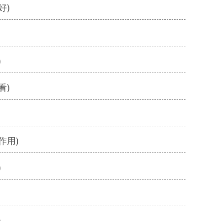
好)
)
看)
作用)
)
)