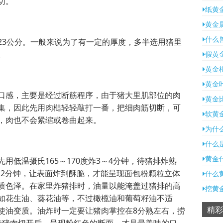
切。
纸黄
黄金
什么
23公分。一般来说为了有一定的厚度，多半选用猪里
。
假黄
黄金
黄金
口感，主要是经过断筋程序，由于猪大里肌部位的肉
黄金
集，因此先用肉槌轻轻敲打一番，把细肉筋切断，可
软黄
，肉也不会紧缩或卷曲起来。
为什
什么
黄金
用低温摄氏165～170度炸3～4分钟，待猪排炸熟
炸约2分钟，让表面炸到酥脆，才能呈现面包粉颗粒立体
什么
质色泽。在家里炸猪排时，油量以能淹盖过猪排的高
挖黄
如花生油、葵花油等，不过橄榄油和葡萄籽油不适
精彩
使油变质。油炸时一定要让猪肉掌控在8分熟左右，捞
待猪肉切开后，呈现粉红色的断面，才是最美味的口