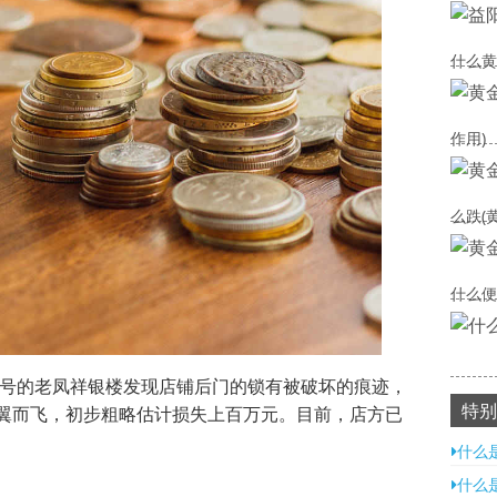
什么黄
作用)
么跌(
什么便
46号的老凤祥银楼发现店铺后门的锁有被破坏的痕迹，
特别
翼而飞，初步粗略估计损失上百万元。目前，店方已
什么
什么