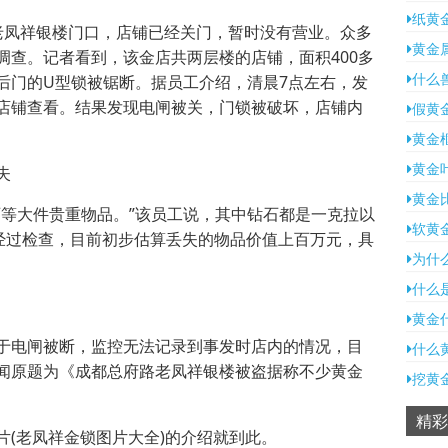
纸黄
老凤祥银楼门口，店铺已经关门，暂时没有营业。众多
黄金
调查。记者看到，该金店共两层楼的店铺，面积400多
什么
后门的U型锁被锯断。据员工介绍，清晨7点左右，发
店铺查看。结果发现电闸被关，门锁被破坏，店铺内
假黄
黄金
黄金
失
黄金
石等大件贵重物品。”该员工说，其中钻石都是一克拉以
软黄
。经过检查，目前初步估算丢失的物品价值上百万元，具
为什
什么
黄金
于电闸被断，监控无法记录到事发时店内的情况，目
什么
闻原题为《成都总府路老凤祥银楼被盗据称不少黄金
挖黄
精彩
片(老凤祥金锁图片大全)的介绍就到此。