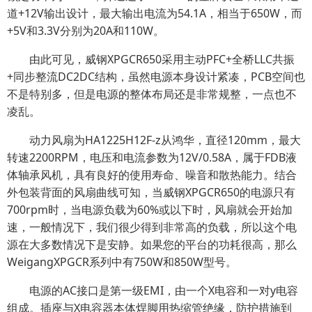
道+12V输出设计，最大输出电流为54.1A，相当于650W，而
+5V和3.3V分别为20A和110W。
由此可见，威钢XPGCR650采用主动PFC+全桥LLC共振
+同步整流DC2DC结构，虽然电源本身设计紧凑，PCB空间也
不是特别多，但是电源的整体布局还是非常规整，一点也不
凌乱。
动力风扇为HA1225H12F-z从鸿华，直径120mm，最大
转速2200RPM，电压和电流参数为12V/0.58A，属于FDB液
体轴承风机，具有良好的使用寿命、噪音和散热能力。结合
外包装背面的风扇曲线可知，当威钢XPGCR650的电源只有
700rpm时，当电源负载为60%或以下时，风扇就会开始加
速，一般情况下，我们很少得到非常高的负载，所以这个电
源在大多数情况下是安静。如果您的平台的功耗很高，那么
WeigangXPGCR系列中有750W和850W型号。
电源的AC接口是第一级EMI，由一个X电容和一对y电容
组成。插座与X电容器本体焊脚用热缩管绝缘，防护措施到