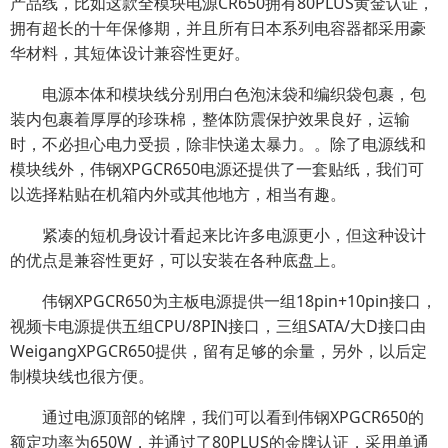
产品线，比如这款全模块电源CR650拥有80PLUS黄金认证，
拥有超长的十年保修期，并且所有日本系列电容器都采用豪
华材料，其短体设计兼容性更好。
电源本体和模块线分别用白色泡沫袋和编织袋包裹，包
装内包裹着厚厚的珍珠棉，整体防震保护效果良好，运输
时，不必担心电力受损，除非快递太暴力。。除了电源线和
模块线外，伟钢XPGCR650电源还提供了一套贴纸，我们可
以选择粘贴在机箱内外或其他地方，相当有趣。
紧凑的短机身设计看起来比许多电源更小，但这种设计
的优点是兼容性更好，可以安装在各种底盘上。
伟钢XPGCR650为主板电源提供一组18pin+10pin接口，
视频卡电源提供五组CPU/8PIN接口，三组SATA/大D接口由
WeigangXPGCR650提供，留有足够的余量，另外，以后定
制模块线也很方便。
通过电源顶部的铭牌，我们可以看到伟钢XPGCR650的
额定功率为650W，并通过了80PLUS的金牌认证，采用单通