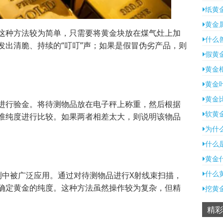
纸黄
黄金
这种方法较为简单，只需要将黄金块放在煤气灶上加
什么
发出清脆、持续的“叮叮”声；如果是假冒伪劣产品，则
假黄
黄金
黄金
黄金
进行验金。将待测物品放在电子秤上称重，然后根据
软黄
准纯度进行比较。如果两者相差太大，则说明该物品
为什
什么
黄金
什么
测中被广泛应用。通过对待测物品进行X射线束扫描，
确定黄金的纯度。这种方法虽然操作较为复杂，但精
挖黄
精彩