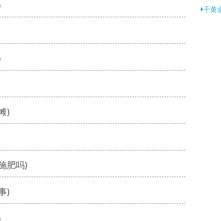
)
干黄
)
滩)
施肥吗)
事)
)