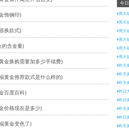
今日
周大
金饰钢印)
周大
器换款式)
周大
周大
金的含金量)
周大
周大
黄金换购需要加多少手续费)
昨天
昨天
福黄金推荐款式是什么样的)
昨天
昨日
金百度百科)
昨日
金价格现在是多少)
昨天
昨日
福黄金变色了)
昨天