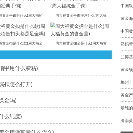
中国银
福黄金手镯叫什么(周大福的
周大福黄金手镯注意什么(周大福
黄金海
福黄金扣是什么款(周大福金
周大福黄金拥金是什么(周大福黄
奶妈带
兰博基
指甲用什么胶粘)
黄金项
梅州丰
属扣怎么打开)
黄金产
换金吗)
最纯的
什么纯度)
济南黄
黄金摆件寓意什么含义)