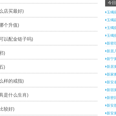
今日
么店买最好)
玉镯
玉镯
哪个升值)
玉镯
玉镯
可以配金链子吗)
新密
新居
邪)
新宁
石)
新居
新家
么样的戒指)
新安
新宿
具是什么生肖)
新密
新安
比较好)
新安