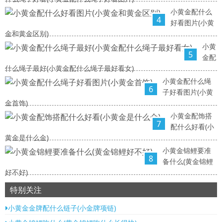
小黄金配什么
4
好看图片(小黄
金和黄金区别)
小黄
5
金配
什么绳子最好(小黄金配什么绳子最好看女)
小黄金配什么绳
6
子好看图片(小黄
金首饰)
小黄金配饰搭
7
配什么好看(小
黄金是什么金)
小黄金锦鲤要准
8
备什么(黄金锦鲤
好不好)
特别关注
小黄金金牌配什么链子(小金牌项链)