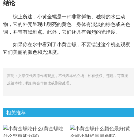
结论
综上所述，小黄金螺是一种非常鲜艳、独特的水生动
物，它的外壳呈现出明亮的黄色，身体有淡淡的棕色或灰色
调，并带有黑斑点。此外，它们还具有强烈的光泽度。
如果你在水中看到了小黄金螺，不要错过这个机会观察
它们美丽的颜色和光泽度。
声明：文章仅代表原作者观点，不代表本站立场；如有侵权、违规，可直接
反馈本站，我们将会作修改或删除处理。
相关推荐