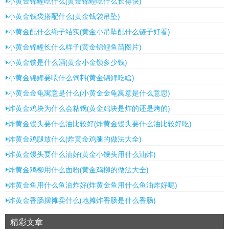
小黄金锦鲤吃什么(黄金锦鲤吃什么长得快)
小黄金钱袋搭配什么(黄金钱袋吊坠)
小黄金配什么绳子结实(黄金小吊坠配什么链子好看)
小黄金锦鲤长什么样子(黄金锦鲤鱼苗图片)
小黄金锁是什么酒(黄金小金锁多少钱)
小黄金锦鲤要喂什么饲料(黄金锦鲤吃啥)
小黄金金龟寓意是什么(小黄金金龟寓意是什么意思)
炸黄金鸡块为什么会粘锅(黄金鸡块是炸的还是烤的)
炸黄金馒头要什么油比较好(炸黄金馒头要什么油比较好吃)
炸黄金鸡腿放什么(炸黄金鸡腿的做法大全)
炸黄金馒头要什么油好(黄金小馒头用什么油炸)
炸黄金鸡柳用什么面粉(黄金鸡柳的做法大全)
炸黄金鱼用什么鱼油炸好(炸黄金鱼用什么鱼油炸好呢)
炸黄金香肠摆摊卖什么(地摊炸香肠是什么香肠)
精彩文章