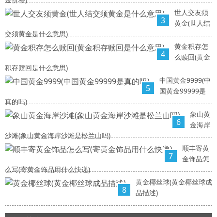
世人交友须
3
黄金(世人结
交须黄金是什么意思)
黄金积存怎
4
么赎回(黄金
积存赎回是什么意思)
中国黄金9999(中
5
国黄金99999是
真的吗)
象山黄
6
金海岸
沙滩(象山黄金海岸沙滩是松兰山吗)
顺丰寄黄
7
金饰品怎
么写(寄黄金饰品用什么快递)
黄金椰丝球(黄金椰丝球成
8
品描述)