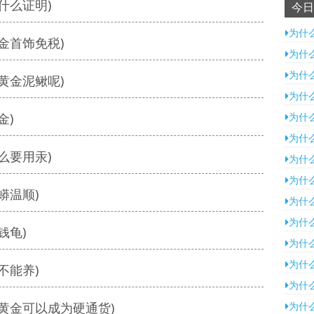
什么证明)
今日
为什
金首饰免税)
为什
为什
黄金泥鳅呢)
为什
金)
为什
为什
么要用汞)
为什
为什
蟒温顺)
为什
为什
钱龟)
为什
为什
不能养)
为什
黄金可以成为硬通货)
为什