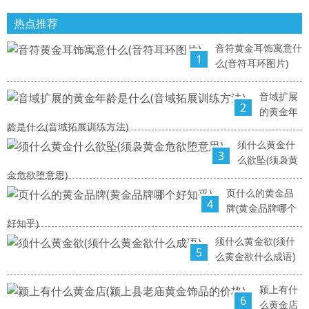
热点推荐
音符黄金耳饰寓意什
1
么(音符耳环图片)
音域扩展
2
的黄金年
龄是什么(音域拓展训练方法)
须什么黄金什
3
么欲坠(须袅黄
金危欲堕意思)
页什么的黄金品
4
牌(黄金品牌哪个
好知乎)
须什么黄金欲(须什
5
么黄金欲什么成语)
颍上有什
6
么黄金店